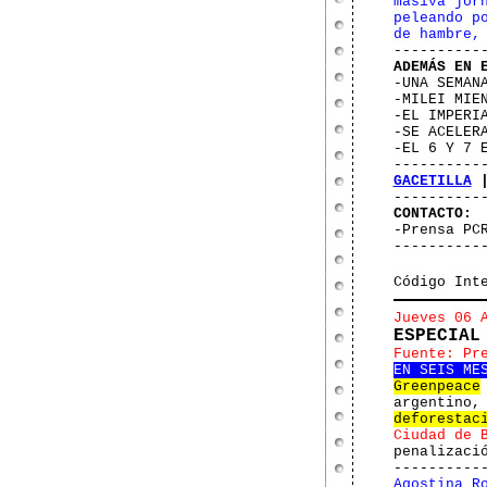
masiva jor
peleando p
de hambre,
----------
ADEMÁS EN 
-UNA SEMAN
-MILEI MIE
-EL IMPERI
-SE ACELER
-EL 6 Y 7 
----------
GACETILLA
----------
CONTACTO:
-Prensa PC
----------
Código Int
Jueves 06 
ESPECIAL
Fuente: Pr
EN SEIS ME
Greenpeace
argentino,
deforestac
Ciudad de 
penalizaci
----------
Agostina R