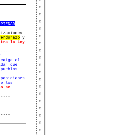
OPIEDAD
nizaciones
verdurazo
y
ntra la Ley
-----
T
 caiga el
ada" que
 pueblos
o
sposiciones
de los
no se
-----
-----