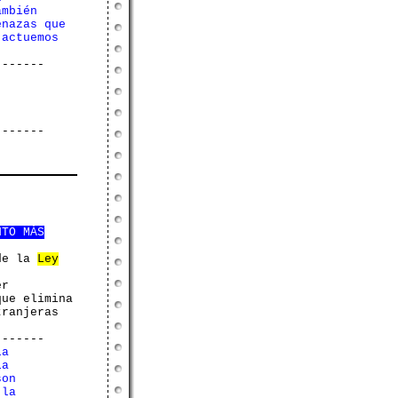
ambién
enazas que
 actuemos
-------
-------
NTO MÁS
e la
Ley
er
que elimina
tranjeras
-------
la
la
son
 la