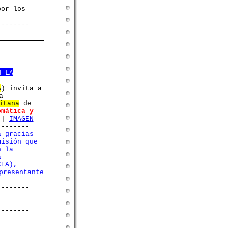
por los
--------
N LA
A
) invita a
a
itana
de
omática y
|
IMAGEN
--------
á gracias
misión que
n la
á
CEA),
presentante
--------
--------