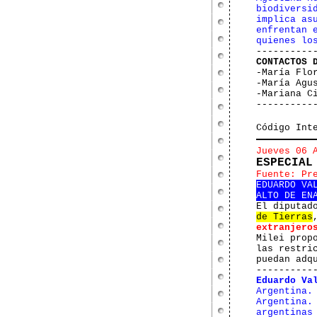
biodiversi
implica as
enfrentan 
quienes lo
----------
CONTACTOS 
-María Flo
-María Agu
-Mariana C
----------
Código Int
Jueves 06 
ESPECIAL
Fuente: Pr
EDUARDO VA
ALTO DE EN
El diputad
de Tierras
extranjero
Milei prop
las restri
puedan adq
----------
Eduardo Va
Argentina.
Argentina.
argentinas