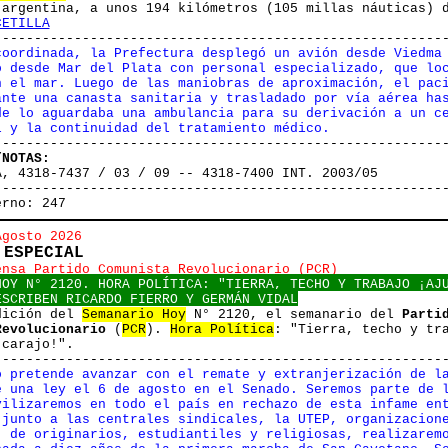
 argentina, a unos 194 kilómetros (105 millas náuticas) 
CETILLA
--------------------------------------------------------
coordinada, la Prefectura desplegó un avión desde Viedma
o desde Mar del Plata con personal especializado, que lo
n el mar. Luego de las maniobras de aproximación, el pac
ante una canasta sanitaria y trasladado por vía aérea ha
de lo aguardaba una ambulancia para su derivación a un c
l y la continuidad del tratamiento médico.
--------------------------------------------------------
/NOTAS:
A, 4318-7437 / 03 / 09 -- 4318-7400 INT. 2003/05
--------------------------------------------------------
erno: 247
Agosto 2026
 ESPECIAL
ensa Partido Comunista Revolucionario (PCR)
HOY N° 2120. HORA POLÍTICA: "TIERRA, TECHO Y TRABAJO ¡AJ
ESCRIBEN RICARDO FIERRO Y GERMÁN VIDAL
dición del
Semanario Hoy
N° 2120
, el
semanario
del
Parti
Revolucionario
(
PCR
).
Hora Política
: "Tierra, techo y tr
 carajo!".
--------------------------------------------------------
o pretende avanzar con el remate y extranjerización de l
e una ley el 6 de agosto en el Senado. Seremos parte de 
vilizaremos en todo el país en rechazo de esta infame en
 junto a las centrales sindicales, la UTEP, organizacion
, de originarios, estudiantiles y religiosas, realizarem