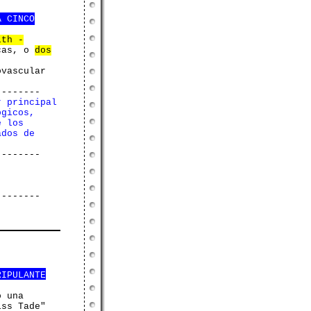
A CINCO
lth -
cas, o
dos
ovascular
--------
r principal
ógicos,
e los
ados de
--------
--------
RIPULANTE
 una
iss Tade"