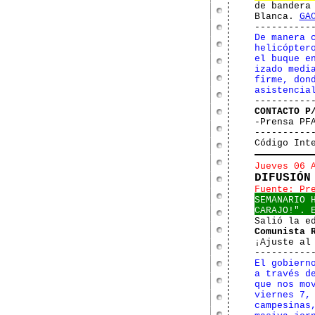
de bandera
Blanca.
GA
----------
De manera 
helicópter
el buque e
izado medi
firme, don
asistencia
----------
CONTACTO P
-Prensa PF
----------
Código Int
Jueves 06 
DIFUSIÓN
Fuente: Pr
SEMANARIO 
CARAJO!". 
Salió la e
Comunista 
¡Ajuste al
----------
El gobiern
a través d
que nos mo
viernes 7,
campesinas