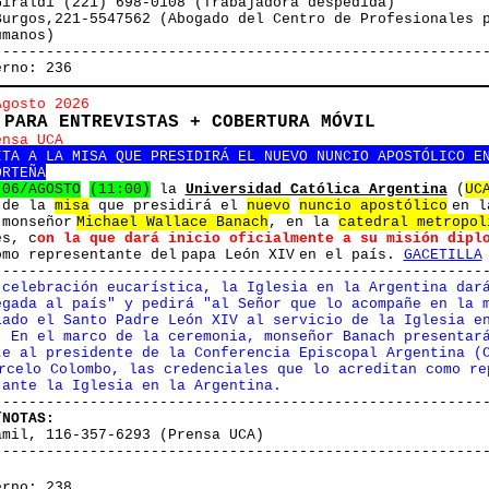
Giraldi (221) 698-0108 (Trabajadora despedida)
Burgos,221-5547562 (Abogado del Centro de Profesionales 
umanos)
--------------------------------------------------------
erno: 236
Agosto 2026
 PARA ENTREVISTAS + COBERTURA MÓVIL
ensa UCA
ITA A LA MISA QUE PRESIDIRÁ EL NUEVO NUNCIO APOSTÓLICO E
ORTEÑA
 06/AGOSTO
(11:00)
la
Universidad Católica Argentina
(
UC
 de la
misa
que presidirá el
nuevo
nuncio apostólico
en l
 monseñor
Michael Wallace Banach
, en la
catedral metropol
es, c
on la que dará inicio oficialmente a su misión dipl
mo representante del papa León XIV en el país.
GACETILLA
--------------------------------------------------------
 celebración eucarística, la Iglesia en la Argentina dar
egada al país" y pedirá "al Señor que lo acompañe en la 
iado el Santo Padre León XIV al servicio de la Iglesia e
. En el marco de la ceremonia, monseñor Banach presentar
te al presidente de la Conferencia Episcopal Argentina (
arcelo Colombo, las credenciales que lo acreditan como re
 ante la Iglesia en la Argentina.
--------------------------------------------------------
/NOTAS:
amil, 116-357-6293 (Prensa UCA)
--------------------------------------------------------
erno: 238