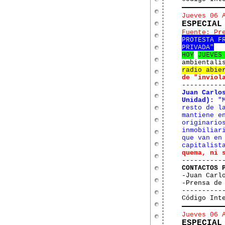
Jueves 06 
ESPECIAL
Fuente: Pr
PROTESTA F
PRIVADA"
HOY
JUEVES
ambientali
radio abie
de "inviol
----------
Juan Carlo
Unidad):
"M
resto de l
mantiene e
originario
inmobiliar
que van en
capitalist
quema, ni 
----------
CONTACTOS 
-Juan Carl
-Prensa de
----------
Código Int
Jueves 06 
ESPECIAL