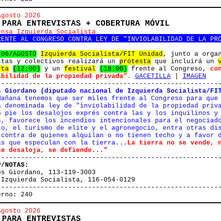
Agosto 2026
 PARA ENTREVISTAS + COBERTURA MÓVIL
ensa Izquierda Socialista
RENTE AL CONGRESO CONTRA LEY DE "INVIOLABILIDAD DE LA PR
 06/AGOSTO
Izquierda Socialista/FIT Unidad
, junto a orga
stas y colectivos realizará un
protesta
que incluirá un
rta
(12:00)
y un
festival
(18:00)
frente al Congreso,
co
abilidad de la propiedad privada".
GACETILLA
|
IMAGEN
--------------------------------------------------------
s Giordano (diputado nacional de Izquierda Socialista/FI
añana tenemos que ser miles frente al Congreso para que
a denominada ley de "inviolabilidad de la propiedad priv
n pie los desalojos exprés contra las y los inquilinos y
s, favorece los incendios intencionales para el negociad
io, el turismo de elite y el agronegocio, entra otras di
 contra de quienes alquilan o no tienen techo y a favor 
as que especulan con la tierra...
La tierra no se vende, 
se desaloja, se defiende..."
--------------------------------------------------------
P/NOTAS:
os Giordano, 113-119-3003
 Izquierda Socialista, 116-054-0129
--------------------------------------------------------
erno: 240
Agosto 2026
 PARA ENTREVISTAS