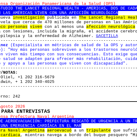
ensa Organización Panamericana de la Salud (OPS)
STUDIO THE LANCET REGIONAL HEALTH - AMERICAS, DOS DE CAD
N LAS AMÉRICAS VIVEN CON UNA AFECCIÓN NEUROLÓGICA
nueva
investigación
publicada en
The Lancet Regional Hea
vela que cerca de 470 millones de personas en las Améri
nco personas
viven
con al menos una
afección neurológica
a con lesiones, incluida la migraña, el accidente cerebr
epilepsia y la enfermedad de Alzheimer.
GACETILLA
--------------------------------------------------------
ínez
(Especialista en métricas de salud de la OPS y auto
o): "Hoy más personas sobreviven a los trastornos neurol
én viven más tiempo con sus consecuencias. Esto exige qu
e salud se adapten para ofrecer más rehabilitación, cuid
o y apoyo a las personas que viven con discapacidad".
--------------------------------------------------------
P/NOTAS:
 Oliel, +1 202 316-5679
ldwin, + 1 202 340-4025
--------------------------------------------------------
erno: 242
Agosto 2026
 PARA ENTREVISTAS
ensa Prefectura Naval Argentina
DE AEROEVACUACIÓN: PREFECTURA RESCATÓ DE URGENCIA A UN T
 UNA EMERGENCIA CARDÍACA EN EL MAR
ura Naval Argentina
aeroevacuó
a un
tripulante
que sufrió
 cardiaca
, mientras navega a bordo del buque pesquero "M