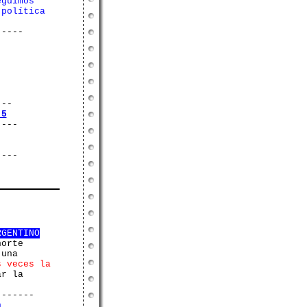
eguimos
 política
-----
---
 5
----
----
RGENTINO
norte
 una
s veces la
ar la
-------
n