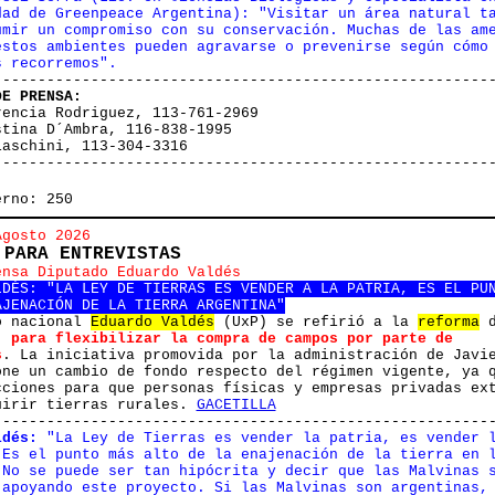
dad de Greenpeace Argentina): "Visitar un área natural t
umir un compromiso con su conservación. Muchas de las am
estos ambientes pueden agravarse o prevenirse según cómo
s recorremos".
--------------------------------------------------------
DE PRENSA:
rencia Rodriguez, 113-761-2969
stina D´Ambra, 116-838-1995
iaschini, 113-304-3316
--------------------------------------------------------
erno: 250
Agosto 2026
 PARA ENTREVISTAS
ensa Diputado Eduardo Valdés
LDÉS: "LA LEY DE TIERRAS ES VENDER A LA PATRIA, ES EL PU
AJENACIÓN DE LA TIERRA ARGENTINA"
o nacional
Eduardo Valdés
(UxP) se refirió a la
reforma
d
,
para flexibilizar la compra de campos por parte de
s
. La iniciativa promovida por la administración de Javi
one un cambio de fondo respecto del régimen vigente, ya 
cciones para que personas físicas y empresas privadas ex
uirir tierras rurales.
GACETILLA
--------------------------------------------------------
ldés:
"La Ley de Tierras es vender la patria, es vender 
 Es el punto más alto de la enajenación de la tierra en 
 No se puede ser tan hipócrita y decir que las Malvinas 
 apoyando este proyecto. Si las Malvinas son argentinas,