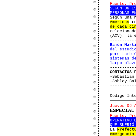
Fuente: Pr
SEGÚN UN E
PERSONAS E
Según una 
Americas
re
de cada ci
relacionad
(ACV), la 
----------
Ramón Mart
del estudi
pero tambi
sistemas d
largo plaz
----------
CONTACTOS 
-Sebastián
-Ashley Ba
----------
Código Int
Jueves 06 
ESPECIAL
Fuente: Pr
OPERATIVO 
QUE SUFRIÓ
La
Prefect
emergencia