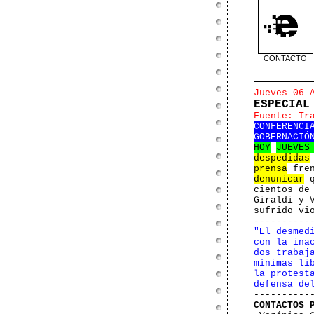
CONTACTO
Jueves 06 
ESPECIAL
Fuente: Tr
CONFERENCI
GOBERNACIÓ
HOY
JUE
VE
despedidas
prensa
fren
denunicar
q
cientos de
Giraldi y 
sufrido vi
----------
"El desmed
con la ina
dos trabaj
mínimas li
la protest
defensa de
----------
CONTACTOS 