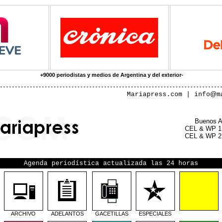
+9000 periodistas y medios de Argentina y del exterior utilizan MARIAPR_
@
M
ariapress.com | info
m
Buenos Ai
CEL & WP 1:
CEL & WP 2:
Agenda periodística actualizada las 24 horas
ARCHIVO
ADELANTOS
GACETILLAS
ESPECIALES