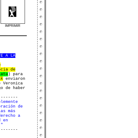
IMPRIMIR
TE A LA
o
ncia de
lata
) para
ak
enviaron
 Veronica
go de haber
--------
blemente
oración de
las más
derecho a
d en
."
--------