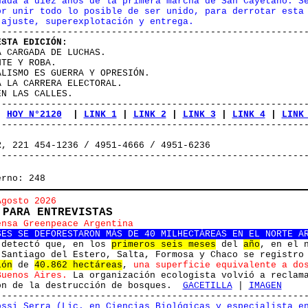
nada a diez años de la primera marcha de San Cayetano. S
or unir todo lo posible de ser unido, para derrotar esta
 ajuste, superexplotación y entrega.
--------------------------------------------------------
ESTA EDICIÓN:
A CARGADA DE LUCHAS.
NTE Y ROBA.
ALISMO ES GUERRA Y OPRESIÓN.
A LA CARRERA ELECTORAL.
EN LAS CALLES.
--------------------------------------------------------
|
HOY N°2120
|
LINK 1
|
LINK 2
|
LINK 3
|
LINK 4
|
LINK
--------------------------------------------------------
R, 221 454-1236 / 4951-4666 / 4951-6236
--------------------------------------------------------
erno: 248
Agosto 2026
 PARA ENTREVISTAS
ensa Greenpeace Argentina
SES SE DEFORESTARON MÁS DE 40 MILHECTÁREAS EN EL NORTE A
detectó que, en los
primeros seis meses
del
año
, en el 
 Santiago del Estero, Salta, Formosa y Chaco se registro
ión
de
40.862 hectáreas
,
una superficie equivalente a do
Buenos Aires.
La organización ecologista volvió a reclam
ón de la destrucción de bosques.
GACETILLA
|
IMAGEN
--------------------------------------------------------
ossi Serra (Lic. en Ciencias Biológicas y especialista e