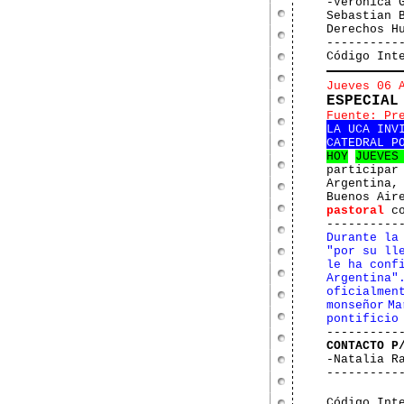
-Verónica 
Sebastian 
Derechos H
----------
Código Int
Jueves 06 
ESPECIAL
Fuente: Pr
LA UCA INV
CATEDRAL P
HOY
JUEVES
participar
Argentina,
Buenos Air
pastoral
co
----------
Durante la
"por su ll
le ha conf
Argentina"
oficialmen
monseñor M
pontificio
----------
CONTACTO P
-Natalia R
----------
Código Int