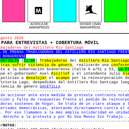
ACERCA DE
DONDE USAN
MARIAPRESS
MARIAPRESS
Agosto 2026
 PARA ENTREVISTAS + COBERTURA
MÓVIL
abajadores del Astillero Río Santiago
A DE PRENSA TRABAJADORAS DEL ASTILLERO RÍO SANTIAGO FREN
N BONAERENSE
S
08/JULIO
(
11:00
)
Trabajadoras
del
Astillero Rio Santiag
tras sufrir
violencia de género
, realizarán una
confere
te a la Gobernación boanerense (Calle 6 e/51 y 53,
La P
ue el gobernador Axel
Kicillof
y el intendente Julio
Al
 policías a
desalojar
el
acampe
por la reincorporación de
Victoria Lago, despedidas del Astillero Río Santiago lue
olencia de género
GACETILLA
--------------------------------------------------------
ido accionar ante esta medida de protesta contrasta nota
cción y falta de respuestas frente al pedido de reincorp
adoras sostenes de hogar. Se trata de un claro ataque a 
bertades democráticas, atentando directamente contra el 
a. Por eso llamamos a la más amplia solidaridad en unida
l derecho a la protesta y por Ni Una Menos Sin Trabajo..
--------------------------------------------------------
P/NOTAS: