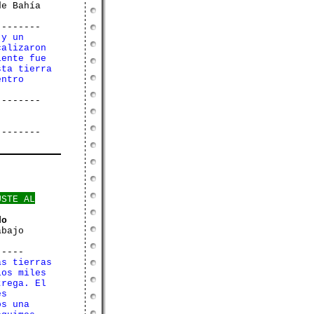
de Bahía
--------
 y un
calizaron
iente fue
sta tierra
entro
--------
--------
USTE AL
do
abajo
-----
as tierras
los miles
trega. El
es
os una